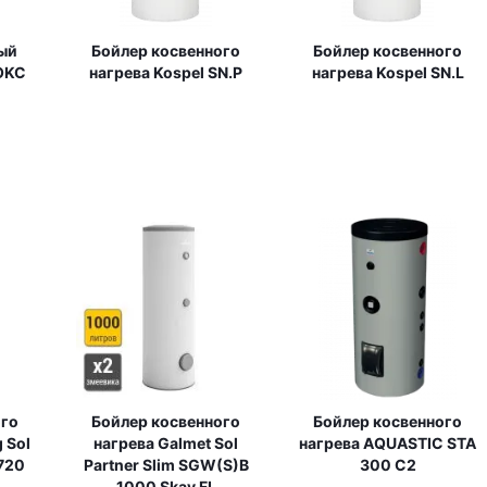
ый
Бойлер косвенного
Бойлер косвенного
OKC
нагрева Kospel SN.P
нагрева Kospel SN.L
ого
Бойлер косвенного
Бойлер косвенного
 Sol
нагрева Galmet Sol
нагрева AQUASTIC STA
720
Partner Slim SGW(S)B
300 C2
1000 Skay FL