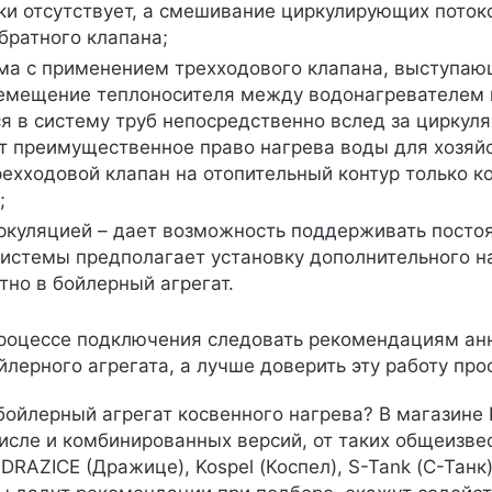
ки отсутствует, а смешивание циркулирующих поток
братного клапана;
а с применением трехходового клапана, выступающ
емещение теплоносителя между водонагревателем н
я в систему труб непосредственно вслед за циркул
т преимущественное право нагрева воды для хозяй
ехходовой клапан на отопительный контур только к
е;
ркуляцией – дает возможность поддерживать посто
истемы предполагает установку дополнительного на
тно в бойлерный агрегат.
роцессе подключения следовать рекомендациям ан
йлерного агрегата, а лучше доверить эту работу пр
бойлерный агрегат косвенного нагрева? В магазине 
исле и комбинированных версий, от таких общеизвес
 DRAZICE (Дражице), Kospel (Коспел), S-Tank (С-Танк)