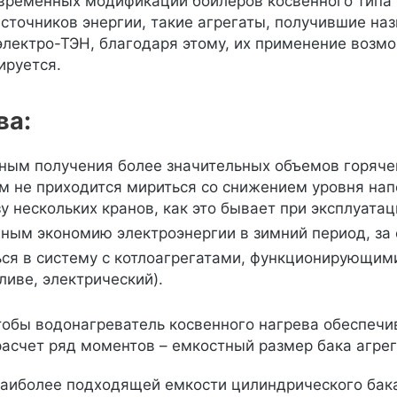
временных модификаций бойлеров косвенного типа 
сточников энергии, такие агрегаты, получившие н
лектро-ТЭН, благодаря этому, их применение возмо
ируется.
ва:
ым получения более значительных объемов горячей
м не приходится мириться со снижением уровня нап
у нескольких кранов, как это бывает при эксплуатац
ым экономию электроэнергии в зимний период, за с
ся в систему с котлоагрегатами, функционирующими
ливе, электрический).
чтобы водонагреватель косвенного нагрева обеспеч
расчет ряд моментов – емкостный размер бака агрег
наиболее подходящей емкости цилиндрического бака