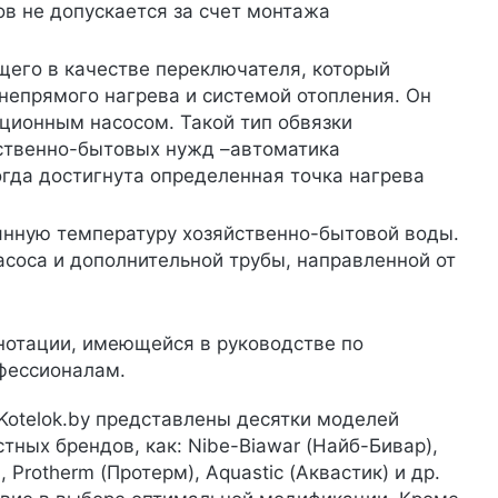
ов не допускается за счет монтажа
его в качестве переключателя, который
епрямого нагрева и системой отопления. Он
яционным насосом. Такой тип обвязки
ственно-бытовых нужд –автоматика
огда достигнута определенная точка нагрева
янную температуру хозяйственно-бытовой воды.
соса и дополнительной трубы, направленной от
нотации, имеющейся в руководстве по
офессионалам.
Kotelok.by представлены десятки моделей
тных брендов, как: Nibe-Biawar (Найб-Бивар),
, Protherm (Протерм), Aquastic (Аквастик) и др.