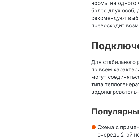
нормы на одного 
более двух особ,
рекомендуют выби
превосходит возм
Подключе
Для стабильного 
по всем характер
могут соединятьс
типа теплогенера
водонагревательн
Популярны
Схема с примен
очередь 2-ой н