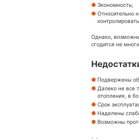
Экономность;
Относительно н
контролироват
Однако, возможны
сгодится не мног
Недостатк
Подвержены обр
Далеко не все 
отопления, в б
Срок эксплуатац
Наделены слаб
Возможны проте