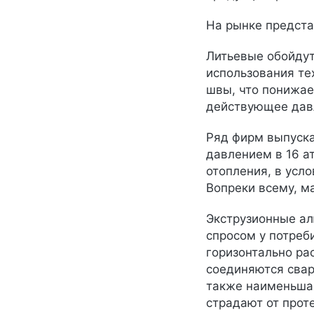
На рынке предста
Литьевые обойдут
использования те
швы, что понижае
действующее дав
Ряд фирм выпуска
давлением в 16 ат
отопления, в усло
Вопреки всему, м
Экструзионные ал
спросом у потреб
горизонтально ра
соединяются свар
также наименьшая
страдают от прот