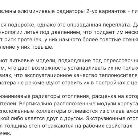
влены алюминиевые радиаторы 2-ух вариантов - ли
ся подороже, однако это оправданная переплата. 
хнологии литья под давлением, что придает им неск
т риск протечек, у них намного более толстые стен
ление у них повыше.
ют литьевые модели, подходящие под опрессовочно
м, что дает возможность устанавливать их не тольк
виях, что эксплуатационное качество теплоносителя 
астера не рекомендуют ставить их в постройках с ц
юминиевые радиаторы отопления, расценка на кот
ителей. Вертикально расположенные модули корпуса
сположенные коллекторы отливаются из сплава алю
кой либо клеятся друг с другом. Экструзионные ото
 толщина стен отражаются на рабочих свойствах - 
ечек.