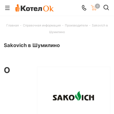
0
Главная
-
Справочная информация
-
Производители
-
Sakovich в
Шумилино
Sakovich в Шумилино
О